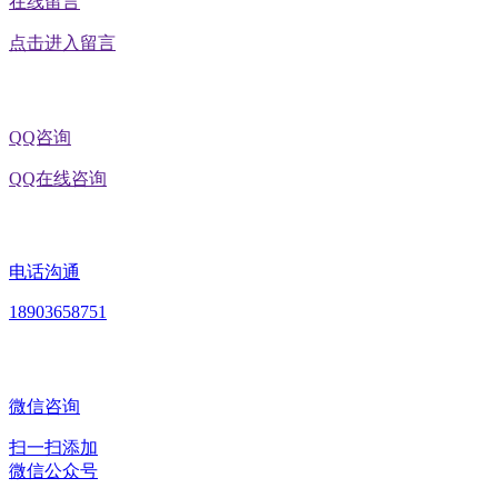
在线留言
点击进入留言
QQ咨询
QQ在线咨询
电话沟通
18903658751
微信咨询
扫一扫添加
微信公众号