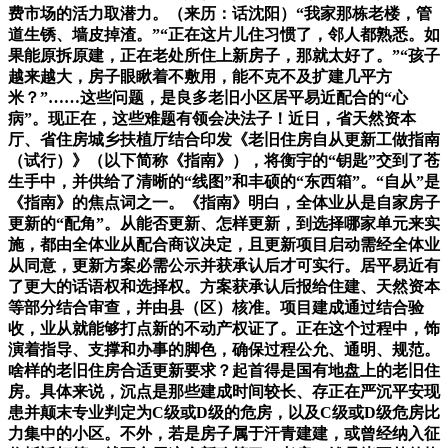
费市场的活力取潜力。（来历：话沈阳）“我家那栋老楼，管
道生锈、墙皮掉渣。”“正在这片儿住习惯了，邻人都熟悉。如
果能原拆原建，正在老处所住上新房子，那就太好了。”“孩子
越来越大，房子眼瞅着不敷用，能不克不及扩建几平方
米？”……这些问题，是良多老旧小区居平易近配合的“心
病”。现正在，这些难题有领会决法子！近日，省天然资本
厅、省住房城乡扶植厅结合印发《老旧住房自从更新工做指南
（试行）》（以下简称《指南》），将衡宇的“钥匙”交到了苍
生手中，并供给了清晰的“线图”和丰硕的“东西箱”。“自从”是
《指南》的焦点词之一。《指南》明白，全体业从是自家房子
更新的“配角”。从能否更新、怎样更新，到选择哪家单元来实
施，都由全体业从配合商议决定，且更新项目启动需经全体业
从同意，更新方案必需公示并获承认后才可实行。居平易近有
了更大的话语权和选择权。方案获承认后报给住建、天然资本
等部分结合审查，并由县（区）核准。项目建成通过结合验
收，业从就能够打点新的不动产权证了。正在这个过程中，饰
演着指导、支撑和办事的脚色，确保过程公允、通明、规范。
啥样的老旧住房合适更新要求？起首得是国有地盘上的老旧住
房。具体来说，沉点是那些建成时间较长、存正在严沉平安现
患并颠末专业判定为C级或D级的危房，以及C级或D级危房比
力集中的小区。不外，若是房子属于汗青建建，或曾经纳入征