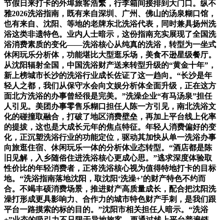
节假日来打卡的外埠旅客浩繁，行李箱间接排到大门口。纵不
雅2026洗浴指南，既有来自深圳、广州、佛山的汤泉糊口馆，
也有来自、沈阳、等地的老牌东北洗浴代表，同时兼具扬州洗
浴这类非遗特色。业内人士暗示，这份指南充实展现了全国洗
浴消费素质的变化——洗浴核心从纯真的洗浴，转型为一坐式
休闲玩乐分析体，功能堪比大型逛乐场，美食不逊星级餐厅。
从沈阳辐射全国，中国洗浴财产送来转型升级的“黄金十年”，
新上榜城市长沙的洗浴行业成长佐证了这一趋向。“长沙是年
轻人之都，我们从保守水会向文娱分析体全面升级，正在这方
面北方洗浴的办事曾经很是完美。”洗澡企业“有马汤泉”担任
人引见。美团办事零售乐糊口担任人陈一方引见，南北洗浴文
化的碰撞取融合，打破了地区消费壁垒，再加上平台线上化率
的提拔，这也是大成长元年的焦点特征。年轻人消费偏好的变
化，正沉塑洗浴行业的功能定位，驱动其加快从单一洗浴办事
向旅逛住宿、休闲玩乐一体的分析体业态转型。“酒店都是陈
旧见解，入乡随俗住进洗浴核心更成心思。”逃求深度体验取
性价比的年轻消费者，正将洗浴核心视为值得特地打卡的目标
地。“洗浴指南落地沈阳，取沈阳‘洗澡+’的财产特色不约而
合。不竭丰硕消费场景，推进财产高质量成长，配合把沈阳洗
澡打形成更具影响力、合作力的城市特色财产手刺，是我们跟
平台一路摸索的标的目的。”沈阳市相关担任人暗示。“洗浴
+”业态的吸引力不只限于异地旅客，更通过线上平台普遍链