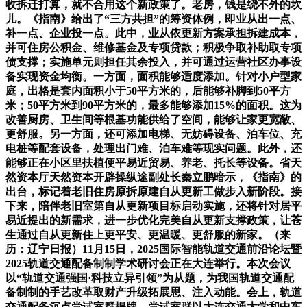
收拆迁打算，就不合用这个新政策了。老房，钱是绕不外的坎
儿。《指南》给出了“三方共担”的筹资体例，即业从出一点、
补一点、企业投一点。此中，业从依更新方案承担拆建成本，
并可住房公积金、维修基金及专项贷款；积极争取补助取专项
债支撑；实施单元则担任其余投入，并可通过运营社区办事设
备实现资金均衡。一方面，面积能够适度添加。针对小户型家
庭，出格是套内面积小于50平方米的，后能够补脚到50平方
米；50平方米到90平方米的，最多能够添加15%的面积。这为
改善厨房、卫生间等根基功能供给了空间，能够让家更宽敞、
更舒服。另一方面，还可添加电梯、无妨碍设备、泊车位、充
电桩等配套设备，处理出门难、泊车难等现实问题。此外，还
能够正在小区里扶植便平易近贸易、养老、托长等设备。省天
然资本厅天然资本开辟操纵途副处长秦立鹏暗示，《指南》的
出台，标记着老旧住房原拆原建自从更新工做步入新阶段。接
下来，陪伴老旧室第自从更新项目标启动实施，还将针对居平
易近提出的新需求，进一步优化完美自从更新支撑政策，让苍
生通过自从更新住上更平安、更温暖、更舒服的新家。（来
历：辽宁日报）11月15日，2025国际智能轨道交通前沿论坛暨
2025轨道交通配备制制学术研讨会正在大连举行。本次会议
以“轨道交通强国·科技立异引领”为从题，为我国轨道交通配
备制制的手艺改革取财产升级拓展思、注入动能。会上，轨道
交通配备沉点尝试室群揭牌。尝试室群以大连交通大学和中车