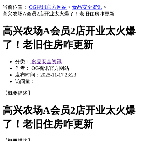
当前位置：
OG视讯官方网站
>
食品安全资讯
>
高兴农场A会员2店开业太火爆了！老旧住房咋更新
高兴农场A会员2店开业太火爆
了！老旧住房咋更新
分类：
食品安全资讯
作者： OG视讯官方网站
发布时间：
2025-11-17 23:23
访问量：
【概要描述】
高兴农场A会员2店开业太火爆
了！老旧住房咋更新
【概要描述】