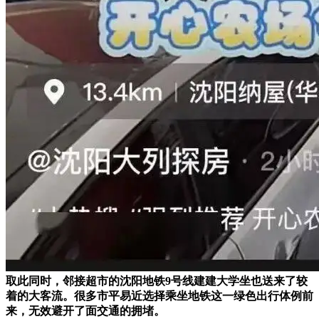
取此同时，邻接超市的沈阳地铁9号线建建大学坐也送来了较
着的大客流。很多市平易近选择乘坐地铁这一绿色出行体例前
来，无效避开了面交通的拥堵。