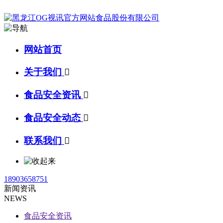
网站首页
关于我们

食品安全资讯

食品安全动态

联系我们

18903658751
新闻资讯
NEWS
食品安全资讯