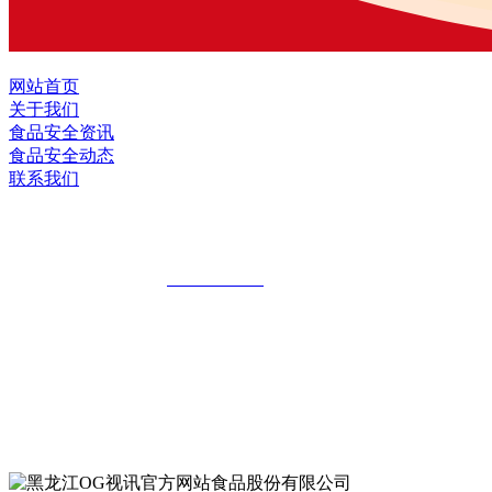
网站首页
关于我们
食品安全资讯
食品安全动态
联系我们
黑龙江OG视讯官方网站食品股份有限公
全国统一客服热线：
18903658751
地址：哈尔滨南岗区红旗满族乡科技园区
地址：双城经济技术开发区娃哈哈路6号
地址：黑龙江萝北县宝泉岭二九0公路一号
地址：黑龙江省延寿县工业园区北泰山路5号