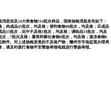
息涉及24大类食物514批次样品，现将抽检消息发布如下：
及格；肉成品45批次，均及格；便利食物40批次，均及格；豆成品
成品15批次，此中不及格1批次，均及格；调味品13批次，均及
批次，7批次及格；薯类和膨化食物6批次，均及格；速冻食物6
详见附件。对上述抽检发觉的不及格产物，赣州市市场监视办理局
者，请及时拨打食物平安赞扬举报电线进行赞扬举报。