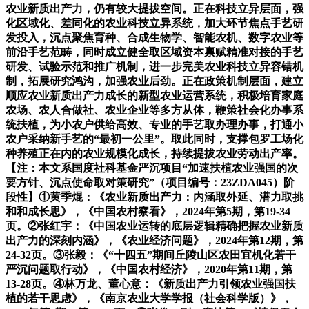
农业新质出产力，仍有较大提拔空间。正在科技立异层面，强
化区域化、差同化的农业科技立异系统，加大环节焦点手艺研
发投入，沉点聚焦育种、合成生物学、智能农机、数字农业等
前沿手艺范畴，同时成立健全取区域资本禀赋精准对接的手艺
研发、试验示范和推广机制，进一步完美农业科技立异容错机
制，拓展研究鸿沟，加强农业后劲。正在政策机制层面，建立
顺应农业新质出产力成长的新型农业运营系统，积极培育家庭
农场、农人合做社、农业企业等多方从体，鞭策社会化办事系
统扶植，为小农户供给高效、专业的手艺取办理办事，打通小
农户采纳新手艺的“最初一公里”。取此同时，支撑包罗工场化
种养殖正在内的农业规模化成长，持续提拔农业劳动出产率。
【注：本文系国度社科基金严沉项目“加速扶植农业强国的次
要方针、沉点使命取对策研究”（项目编号：23ZDA045）阶
段性】①黄季焜：《农业新质出产力：内涵取外延、潜力取挑
和和成长思》，《中国农村察看》，2024年第5期，第19-34
页。②张红宇：《中国农业运转的底层逻辑精确把握农业新质
出产力的深刻内涵》，《农业经济问题》，2024年第12期，第
24-32页。③张毅：《“十四五”期间丘陵山区农田宜机化若干
严沉问题取行动》，《中国农村经济》，2020年第11期，第
13-28页。④林万龙、董心意：《新质出产力引领农业强国扶
植的若干思虑》，《南京农业大学学报（社会科学版）》，