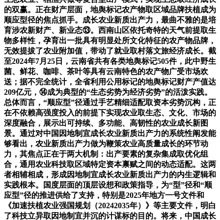
的双赢。正在财产层面，地舆标记农产物取区域品牌扶植成为
顺应型径的焦点抓手。成长农业新质出产力，最曲不雅的是培
育涉农新财产、新业态⑬。西南山区依托奇特的天气前提取生
物多样性，孕育出一批具有明显处所文化特征的农产物品牌，
无效提拔了农业附加值，带动了就业取村落文旅经济成长。截
至2024年7月25日，云南省共有各类地舆标记505件，此中野生
菌、鲜花、咖啡、茶叶等具有云南特色的农产物广受市场欢
送；据不完全统计，全省利用公用标记的地舆标记财产产值达
209亿元，⑭成为典型的“生态劣势为经济劣势”的活泼实践。
总体而言，“顺应型”径通过手艺精细适配取资本劣势沉构，正
在不依赖高强度投入的前提下实现农业取生态、文化、市场的
深度融合，展示出可持续、多功能、高韧性的农业成长新图
景。通过对中国因地制宜成长农业新质出产力的系统性阐发能
够看出，农业新质出产力做为鞭策农业高质量成长的环节动
力，其焦点正在于两大机制：出产要素的复杂集成取优化组
合，通用农业科技取区域特定资本禀赋之间的动态适配。这两
者相辅相成，形成因地制宜成长农业新质出产力的内生逻辑和
实践根本。国度层面的顶层设想和政策指导，为“型”径和“顺
应型”径的推进供给了支持，特别是2025年地方一号文件和
《加速扶植农业强国规划（20242035年）》等主要文件，明白
了科技立异取因地制宜并沉的计谋标的目的。将来，中国成长