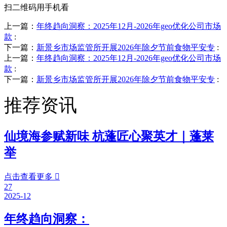
扫二维码用手机看
上一篇：
年终趋向洞察：2025年12月-2026年geo优化公司市场
款
:
下一篇：
新景乡市场监管所开展2026年除夕节前食物平安专
:
上一篇：
年终趋向洞察：2025年12月-2026年geo优化公司市场
款
:
下一篇：
新景乡市场监管所开展2026年除夕节前食物平安专
:
推荐资讯
仙境海参赋新味 杭蓬匠心聚英才｜蓬莱
举
点击查看更多

27
2025-12
年终趋向洞察：