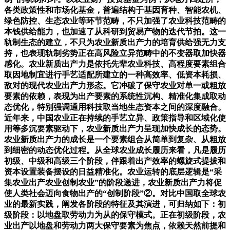
各类政策性和市场化基金，普遍结构于基因育种、智能农机、
绿色防控、生态农业等环节范畴，不只加强了农业科技范畴的
本钱供给能力，也加速了从科研到贸易产物的迭代节拍。这一
轨制生态的建立，不只为农业新质出产力的培育供给强无力支
持，也表现轨制劣势正在高风险立异范畴中的不变器取加快器
感化。农业新质出产力是依托先辈农业科技、高程度要素组合
取因地制宜进行手艺适配所建立的一种高效率、低资本耗损、
敌对的现代农业出产力形态。它冲破了保守农业对单一或粗放
要素的依赖，表现为出产要素的系统性沉构、精准化集成取动
态优化，特别强调通用科技取当地生态资本之间的深度融合。
近年来，中国农业正在持续的手艺立异、政策指导和区域化使
用等多沉要素驱动下，农业新质出产力呈现加快成长的态势。
农业新质出产力的成长是一个要素组合从简单到复杂、从粗放
到细密的动态优化过程。从全球农业成长履历来看，凡是履历
初级、中级和高级三个阶段，伴跟着出产效率的螺旋式提拔和
资本设置装备摆设的日益精准化。农业运转的底层逻辑是“采
集农业出产农业创制农业”的阶段递进，农业新质出产力将促
使人类社会迈向食物出产的“创制阶段”②。对比中国取全球农
业的最新实践，阐发各阶段的特征及其演进，可归纳如下：初
级阶段：以地盘取劳动力为从的保守模式。正在初级阶段，农
业出产以地盘和劳动力两大保守要素为焦点，依赖天然前提和