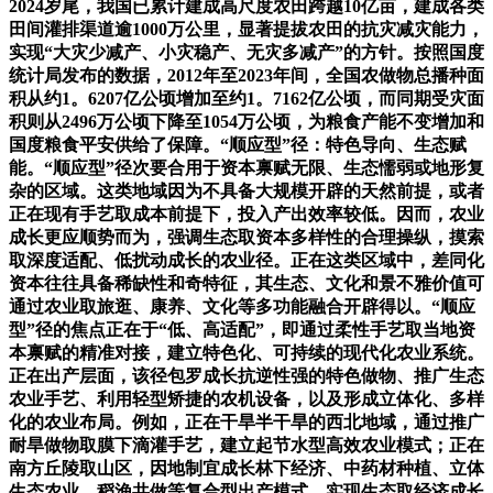
2024岁尾，我国已累计建成高尺度农田跨越10亿亩，建成各类
田间灌排渠道逾1000万公里，显著提拔农田的抗灾减灾能力，
实现“大灾少减产、小灾稳产、无灾多减产”的方针。按照国度
统计局发布的数据，2012年至2023年间，全国农做物总播种面
积从约1。6207亿公顷增加至约1。7162亿公顷，而同期受灾面
积则从2496万公顷下降至1054万公顷，为粮食产能不变增加和
国度粮食平安供给了保障。“顺应型”径：特色导向、生态赋
能。“顺应型”径次要合用于资本禀赋无限、生态懦弱或地形复
杂的区域。这类地域因为不具备大规模开辟的天然前提，或者
正在现有手艺取成本前提下，投入产出效率较低。因而，农业
成长更应顺势而为，强调生态取资本多样性的合理操纵，摸索
取深度适配、低扰动成长的农业径。正在这类区域中，差同化
资本往往具备稀缺性和奇特征，其生态、文化和景不雅价值可
通过农业取旅逛、康养、文化等多功能融合开辟得以。“顺应
型”径的焦点正在于“低、高适配”，即通过柔性手艺取当地资
本禀赋的精准对接，建立特色化、可持续的现代化农业系统。
正在出产层面，该径包罗成长抗逆性强的特色做物、推广生态
农业手艺、利用轻型矫捷的农机设备，以及形成立体化、多样
化的农业布局。例如，正在干旱半干旱的西北地域，通过推广
耐旱做物取膜下滴灌手艺，建立起节水型高效农业模式；正在
南方丘陵取山区，因地制宜成长林下经济、中药材种植、立体
生态农业、稻渔共做等复合型出产模式，实现生态取经济成长