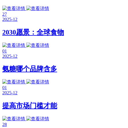
27
2025-12
2030愿景：全球食物
01
2025-12
氨糖哪个品牌含多
01
2025-12
提高市场门槛才能
28