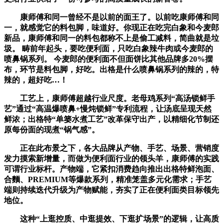
康师傅和同一曾经不是以前的面王了。以前吃康师傅和同
一，就感觉它的料包脚，味道好。你现正在吃完白象和今麦郎
新品，康师傅和同一的料包都称不上是偷工减料，简曲就是垃
圾。 畴前年起头，要吃便利面，只吃白象辣牛肉或今麦郎的
喷鼻锅系列。 今麦郎的便利面不但面饼比其他品牌多20%摆
布，环节是料包脚，好吃。出格是什么喷鼻锅系列的辣的，特
辣的，超好吃…！
工艺上，康师傅超越行业尺度。老母鸡系列“高汤锁鲜手
艺”通过“高温爆喷鼻+慢炖锁鲜”专利流程，让汤底呈现天然
鲜浓；出格特“单篓水煮工艺”改革保守出产，以精细化节制还
原每份面的现煮“锅气感”。
正在此布景之下，各大品牌从产物、手艺、场景、营销度
发力摸索新增量，而做为便利面行业的领头羊，康师傅的实践
可谓行业标杆。产物端，它紧扣消费趋向推出出格特鲜泡面、
合麵、PREMIUM等爆款系列，精准笼盖多元化需求；手艺
端则持续迭代升级为产物赋能，夯实了正在便利面类目标领先
地位。
这种“上逛控质、中逛提效、下逛扩场景”的逻辑，让高质