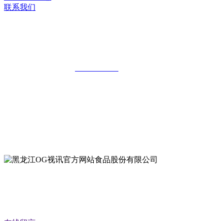
联系我们
黑龙江OG视讯官方网站食品股份有限公
司
全国统一客服热线：
18903658751
地址：哈尔滨南岗区红旗满族乡科技园区
地址：双城经济技术开发区娃哈哈路6号
地址：黑龙江萝北县宝泉岭二九0公路一号
地址：黑龙江省延寿县工业园区北泰山路5号
公众号二维码