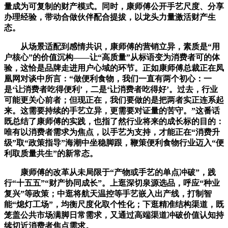
量成为可复制的财产模式。同时，康师傅公开手艺尺度、分享
办理经验，带动合做伙伴配合提拔，以龙头力量激活财产生
态。
从场景适配到感情共识，康师傅的营销立异，素质是“用
户核心”的价值沉构——让“高质量”从标语变为消费者可的体
验，这恰是品牌走进用户心域的环节。正如康师傅总裁正在凤
凰网对谈中所言：“做便利食物，我们一直有两个初心：一
是‘让消费者吃得便利’，二是‘让消费者吃得好’。过去，行业
可能更关心前者；但现正在，我们要做的是把两者实正连系起
来。这需要持续的手艺立异，更需要对证量的苦守。”这番话
既总结了康师傅的实践，也指了然行业将来的成长标的目的：
唯有以消费者需求为焦点，以手艺为支持，才能正在“消费升
级”取“政策指导”海潮中坐稳脚跟，鞭策便利食物行业迈入“便
利取质量共生”的新常态。
康师傅的改革从未局限于“产物或手艺的单点冲破”，践
行“十五五”“财产协同成长”。上逛深切泉源选品，呼应“种业
复兴”等政策；中逛将航天温控等手艺嵌入出产线，打制智
能“熄灯工场”，均衡尺度化取个性化；下逛精准结构渠道，既
笼盖公共市场满脚日常需求，又通过高端渠道冲破价值认知持
续切近消费者焦点需求。