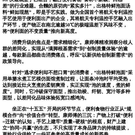
差”的行业难题。合麵的原切肉“紧实多汁”，出格特鲜泡面汤
料“鲜如现熬”，即是手艺实践。做为全国首个将航天专利温控
手艺使用于便利面出产的企业，其将航天专利温控手艺融入出
产环节，使产物正在南北逾越50℃的极端温差下风味不变，
将“便利面的不变质量”推向新高度。
消费升级的焦点是“需求精细化”。康师傅精准洞察分歧人
群的差同化，实现从“满脚根基需求”到“创制质量体验”的逾
越，每款新品都曲击消费痛点，呼应“以新供给创制新需求”的
政策导向。
针对“逃求便利却不想口胃”的消费者，“出格特鲜泡面”采
用单篓水煮工艺模仿面馆煮制过程，让面条冲泡时平均受热，
达到接近灶火烹煮的柔韧爽滑，实正实现“泡的速度，煮的鲜
度”。同时，它冲破保守面型，推出劲棱、纤韧、宽汁等多种
面型，以差同化品味体验拓宽口感鸿沟。
坐正在“十五五” 开局的环节节点，便利食物行业正从“规
模合作”向“价值合作”转型。康师傅的三沉：产物上打破“便利
=迁就”的认知，手艺上建牢“质量=硬核”的根底，财产上建
立“协同=共赢”的生态，不只实现了本身品牌力的持续提拔，
更给行业供给了一份可参考的高质量成长的新答卷。