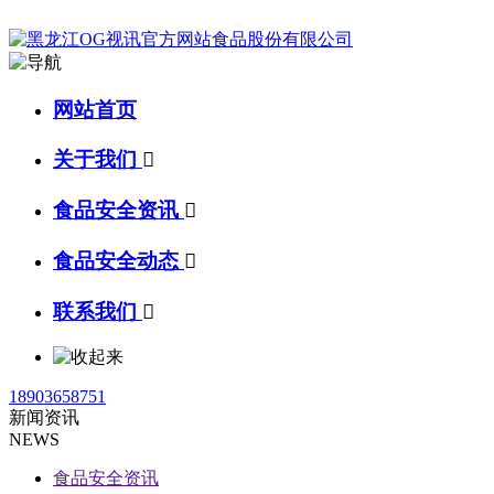
网站首页
关于我们

食品安全资讯

食品安全动态

联系我们

18903658751
新闻资讯
NEWS
食品安全资讯